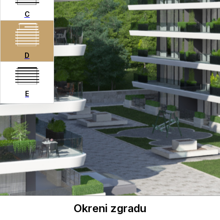
C
D
E
Okreni zgradu